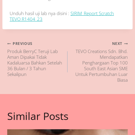
Unduh hasil uji lab nya disini :
SIRIM_Report Scratch
TEVO R1404_23
Navigasi
PREVIOUS
NEXT
Produk BerryC Teruji Lab
TEVO Creations Sdn. Bhd.
pos
Aman Dipakai Tidak
Mendapatkan
Kadaluarsa Bahkan Setelah
Penghargaan Top 100
36 Bulan / 3 Tahun
South East Asian SME
Sekalipun
Untuk Pertumbuhan Luar
Biasa
Similar Posts