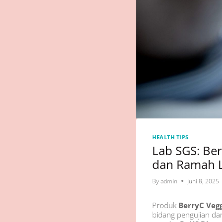
HEALTH TIPS
Lab SGS: Ber
dan Ramah L
By
admin
Juni 8, 2025
Produk
BerryC Vegg
bidang pengujian dan