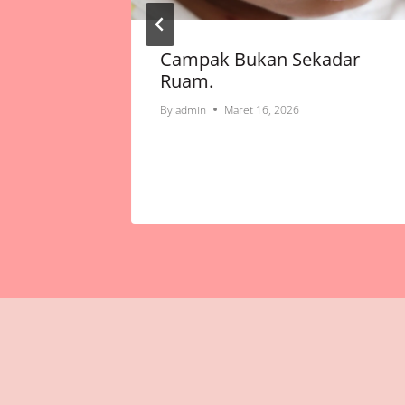
arga
Campak Bukan Sekadar
 Dari
Ruam.
By
admin
Maret 16, 2026