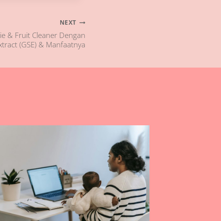
NEXT
gie & Fruit Cleaner Dengan
xtract (GSE) & Manfaatnya