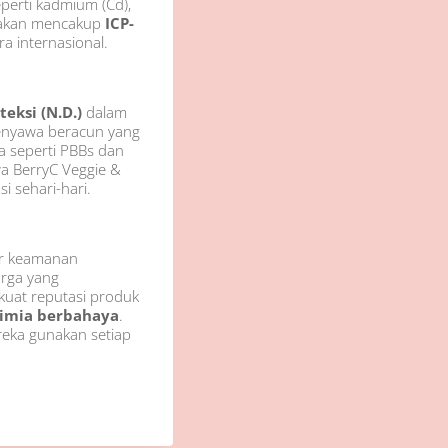
perti kadmium (Cd),
unakan mencakup
ICP-
ra internasional.
eksi (N.D.)
dalam
 senyawa beracun yang
a seperti PBBs dan
wa BerryC Veggie &
 sehari-hari.
ar keamanan
uarga yang
kuat reputasi produk
kimia berbahaya
.
reka gunakan setiap