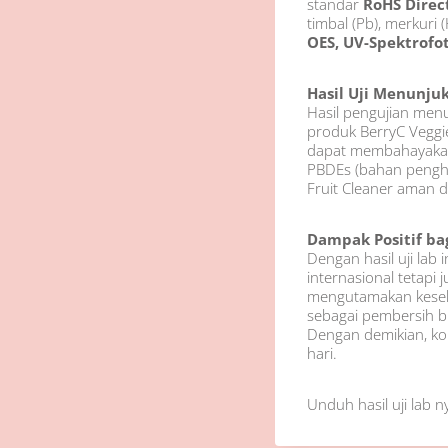
standar
RoHS Direc
timbal (Pb), merkur
OES, UV-Spektrofo
Hasil Uji Menunjuk
Hasil pengujian me
produk BerryC Veggie
dapat membahayakan 
PBDEs (bahan pengha
Fruit Cleaner aman 
Dampak Positif b
Dengan hasil uji lab i
internasional tetapi 
mengutamakan keseha
sebagai pembersih 
Dengan demikian, ko
hari.
Unduh hasil uji lab ny