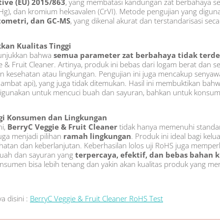
tive (EU) 2015/863
, yang membatasi kandungan zat berbahaya se
i (Hg), dan kromium heksavalen (CrVI). Metode pengujian yang dig
tometri, dan GC-MS
, yang dikenal akurat dan terstandarisasi seca
kan Kualitas Tinggi
nunjukkan bahwa
semua parameter zat berbahaya tidak terdet
 & Fruit Cleaner. Artinya, produk ini bebas dari logam berat dan
kesehatan atau lingkungan. Pengujian ini juga mencakup senyaw
mbat api), yang juga tidak ditemukan. Hasil ini membuktikan bah
digunakan untuk mencuci buah dan sayuran, bahkan untuk konsumsi
agi Konsumen dan Lingkungan
ni,
BerryC Veggie & Fruit Cleaner
tidak hanya memenuhi stand
juga menjadi pilihan
ramah lingkungan
. Produk ini ideal bagi kel
tan dan keberlanjutan. Keberhasilan lolos uji RoHS juga memper
buah dan sayuran yang
terpercaya, efektif, dan bebas bahan 
nsumen bisa lebih tenang dan yakin akan kualitas produk yang me
a disini :
BerryC Veggie & Fruit Cleaner RoHS Test