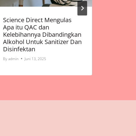
Science Direct Mengulas
Hasil Uj
Apa itu QAC dan
Baby & 
Kelebihannya Dibandingkan
Bantu P
Alkohol Untuk Sanitizer Dan
Penyem
Disinfektan
By
admin
By
admin
Juni 13, 2025