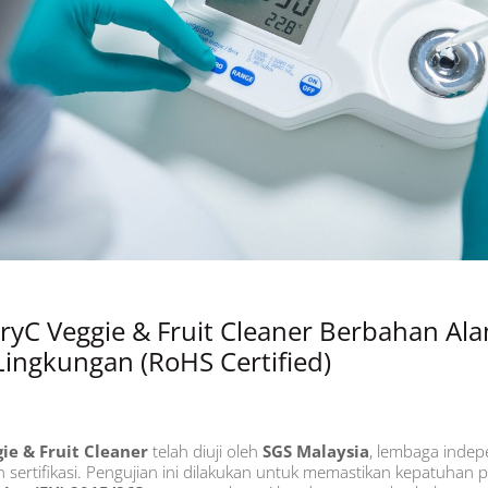
ryC Veggie & Fruit Cleaner Berbahan Al
ingkungan (RoHS Certified)
ie & Fruit Cleaner
telah diuji oleh
SGS Malaysia
, lembaga inde
 sertifikasi. Pengujian ini dilakukan untuk memastikan kepatuhan