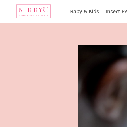
Skip
to
Baby & Kids
Insect R
content