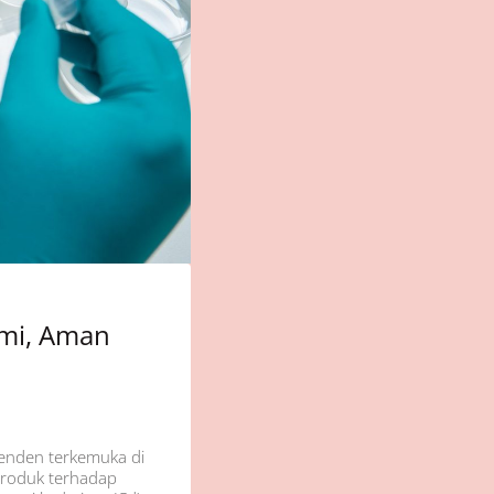
ami, Aman
penden terkemuka di
 produk terhadap