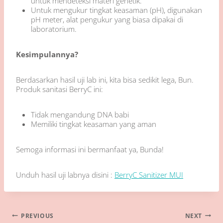
untuk mendeteksi materi genetik.
Untuk mengukur tingkat keasaman (pH), digunakan
pH meter, alat pengukur yang biasa dipakai di
laboratorium.
Kesimpulannya?
Berdasarkan hasil uji lab ini, kita bisa sedikit lega, Bun.
Produk sanitasi BerryC ini:
Tidak mengandung DNA babi
Memiliki tingkat keasaman yang aman
Semoga informasi ini bermanfaat ya, Bunda!
Unduh hasil uji labnya disini :
BerryC Sanitizer MUI
Navigasi
PREVIOUS
NEXT