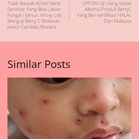
Tidak Banyak Active Hand
LPPOM Uji Ulang Kadar
pos
Sanitiser Yang Bisa Lawan
Alkohol Produk BerryC
Fungal / Jamur, Viroxy Lab
Yang Ber-sertifikasi HALAL
Menguji Berry C Melawan
Dari Malaysia
Jamur Candida Albicans
Similar Posts