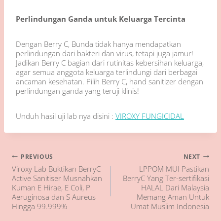
Perlindungan Ganda untuk Keluarga Tercinta
Dengan Berry C, Bunda tidak hanya mendapatkan
perlindungan dari bakteri dan virus, tetapi juga jamur!
Jadikan Berry C bagian dari rutinitas kebersihan keluarga,
agar semua anggota keluarga terlindungi dari berbagai
ancaman kesehatan. Pilih Berry C, hand sanitizer dengan
perlindungan ganda yang teruji klinis!
Unduh hasil uji lab nya disini :
VIROXY FUNGICIDAL
Navigasi
PREVIOUS
NEXT
Viroxy Lab Buktikan BerryC
LPPOM MUI Pastikan
pos
Active Sanitiser Musnahkan
BerryC Yang Ter-sertifikasi
Kuman E Hirae, E Coli, P
HALAL Dari Malaysia
Aeruginosa dan S Aureus
Memang Aman Untuk
Hingga 99.999%
Umat Muslim Indonesia