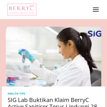
Skip
to
content
HEALTH TIPS
SIG Lab Buktikan Klaim BerryC
Active Sanitiser Terus Lindungi 28