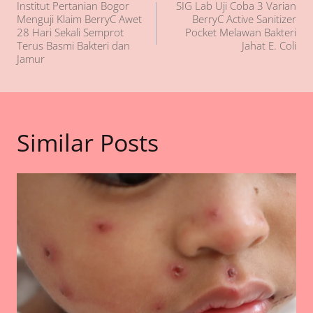
Institut Pertanian Bogor
SIG Lab Uji Coba 3 Varian
pos
Menguji Klaim BerryC Awet
BerryC Active Sanitizer
28 Hari Sekali Semprot
Pocket Melawan Bakteri
Terus Basmi Bakteri dan
Jahat E. Coli
Jamur
Similar Posts